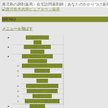
鹿児島の調剤薬局・在宅訪問薬剤師｜あなたのかかりつけ薬局
MENU
メニューを飛ばす
トップページ
TOP
当薬局について
ABOUT
私たちのとりくみ
CONCEPT
医療DXの推進について
在宅医療
ジェネリック医薬品に
ついて
CARADAお薬手帳
健康サポート薬局
検査キット
オンライン服薬指導
アクセス