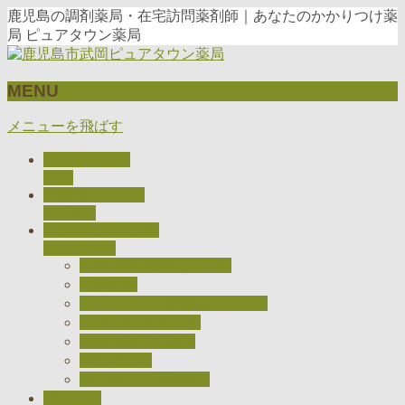
鹿児島の調剤薬局・在宅訪問薬剤師｜あなたのかかりつけ薬
局 ピュアタウン薬局
MENU
メニューを飛ばす
トップページ
TOP
当薬局について
ABOUT
私たちのとりくみ
CONCEPT
医療DXの推進について
在宅医療
ジェネリック医薬品について
CARADAお薬手帳
健康サポート薬局
検査キット
オンライン服薬指導
アクセス