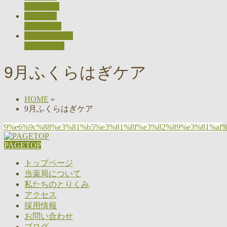
ACCESS
採用情報
RECRUIT
お問い合わせ
CONTACT
9月ふくらはぎケア
HOME
»
9月ふくらはぎケア
9%e6%9c%88%e3%81%b5%e3%81%8f%e3%82%89%e3%81%af
PAGETOP
トップページ
当薬局について
私たちのとりくみ
アクセス
採用情報
お問い合わせ
ブログ