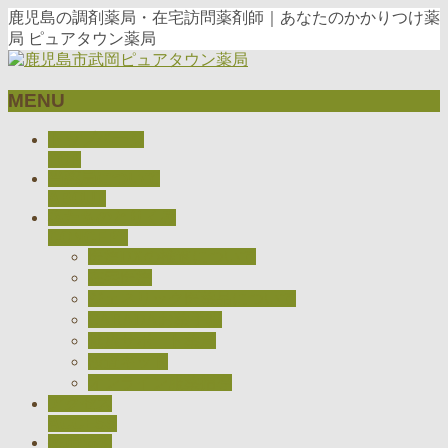
鹿児島の調剤薬局・在宅訪問薬剤師｜あなたのかかりつけ薬
局 ピュアタウン薬局
MENU
メ
トップページ
ニ
TOP
当薬局について
ュ
ABOUT
ー
私たちのとりくみ
を
CONCEPT
飛
医療DXの推進について
ば
在宅医療
す
ジェネリック医薬品について
CARADAお薬手帳
健康サポート薬局
検査キット
オンライン服薬指導
アクセス
ACCESS
採用情報