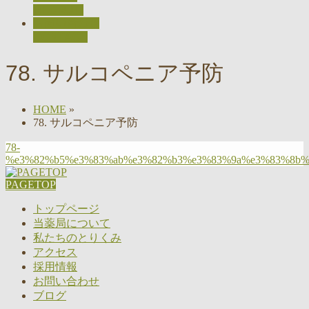
RECRUIT
お問い合わせ
CONTACT
78. サルコペニア予防
HOME
»
78. サルコペニア予防
78-
%e3%82%b5%e3%83%ab%e3%82%b3%e3%83%9a%e3%83%8b%
PAGETOP
トップページ
当薬局について
私たちのとりくみ
アクセス
採用情報
お問い合わせ
ブログ