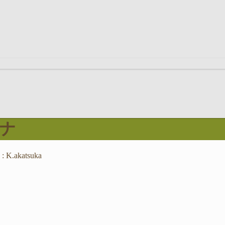
ロナ
:
K.akatsuka