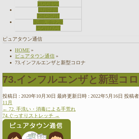
ACCESS
採用情報
RECRUIT
お問い合わせ
CONTACT
ピュアタウン通信
HOME
»
ピュアタウン通信
»
73.インフルエンザと新型コロナ
73.インフルエンザと新型コ
投稿日 : 2020年10月30日
最終更新日時 : 2022年5月16日
投稿者 
11月
←
72. 手洗い・消毒による手荒れ
74.ぐっすりストレッチ
→