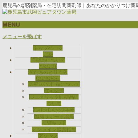
鹿児島の調剤薬局・在宅訪問薬剤師｜あなたのかかりつけ薬局
MENU
メニューを飛ばす
トップページ
TOP
当薬局について
ABOUT
私たちのとりくみ
CONCEPT
医療DXの推進について
在宅医療
ジェネリック医薬品に
ついて
CARADAお薬手帳
健康サポート薬局
検査キット
オンライン服薬指導
アクセス