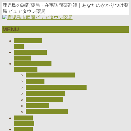
鹿児島の調剤薬局・在宅訪問薬剤師｜あなたのかかりつけ薬
局 ピュアタウン薬局
MENU
メ
トップページ
ニ
TOP
当薬局について
ュ
ABOUT
ー
私たちのとりくみ
を
CONCEPT
飛
医療DXの推進について
ば
在宅医療
す
ジェネリック医薬品について
CARADAお薬手帳
健康サポート薬局
検査キット
オンライン服薬指導
アクセス
ACCESS
採用情報