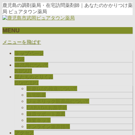
鹿児島の調剤薬局・在宅訪問薬剤師｜あなたのかかりつけ薬
局 ピュアタウン薬局
MENU
メニューを飛ばす
トップページ
TOP
当薬局について
ABOUT
私たちのとりくみ
CONCEPT
医療DXの推進について
在宅医療
ジェネリック医薬品について
CARADAお薬手帳
健康サポート薬局
検査キット
オンライン服薬指導
アクセス