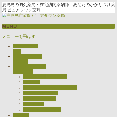
鹿児島の調剤薬局・在宅訪問薬剤師｜あなたのかかりつけ薬
局 ピュアタウン薬局
MENU
メニューを飛ばす
トップページ
TOP
当薬局について
ABOUT
私たちのとりくみ
CONCEPT
医療DXの推進について
在宅医療
ジェネリック医薬品について
CARADAお薬手帳
健康サポート薬局
検査キット
オンライン服薬指導
アクセス