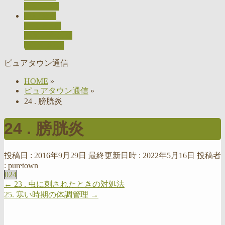
ACCESS
採用情報
RECRUIT
お問い合わせ
CONTACT
ピュアタウン通信
HOME
»
ピュアタウン通信
»
24 . 膀胱炎
24 . 膀胱炎
投稿日 : 2016年9月29日
最終更新日時 : 2022年5月16日
投稿者
:
puretown
024
←
23 . 虫に刺されたときの対処法
25. 寒い時期の体調管理
→