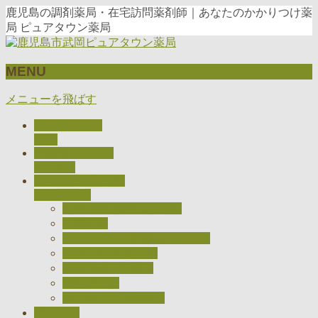
鹿児島の調剤薬局・在宅訪問薬剤師｜あなたのかかりつけ薬
局 ピュアタウン薬局
MENU
メニューを飛ばす
トップページ
TOP
当薬局について
ABOUT
私たちのとりくみ
CONCEPT
医療DXの推進について
在宅医療
ジェネリック医薬品について
CARADAお薬手帳
健康サポート薬局
検査キット
オンライン服薬指導
アクセス