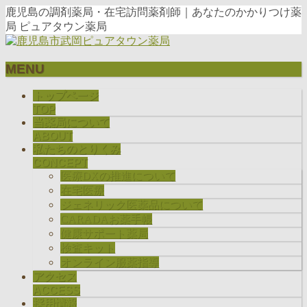
鹿児島の調剤薬局・在宅訪問薬剤師｜あなたのかかりつけ薬
局 ピュアタウン薬局
MENU
メ
トップページ
ニ
TOP
当薬局について
ュ
ABOUT
ー
私たちのとりくみ
を
CONCEPT
飛
医療DXの推進について
ば
在宅医療
す
ジェネリック医薬品について
CARADAお薬手帳
健康サポート薬局
検査キット
オンライン服薬指導
アクセス
ACCESS
採用情報