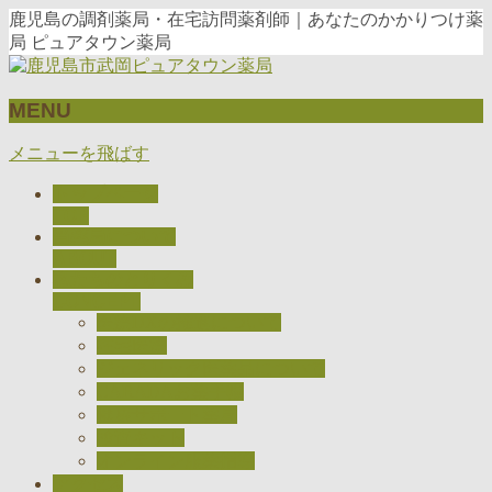
鹿児島の調剤薬局・在宅訪問薬剤師｜あなたのかかりつけ薬
局 ピュアタウン薬局
MENU
メニューを飛ばす
トップページ
TOP
当薬局について
ABOUT
私たちのとりくみ
CONCEPT
医療DXの推進について
在宅医療
ジェネリック医薬品について
CARADAお薬手帳
健康サポート薬局
検査キット
オンライン服薬指導
アクセス