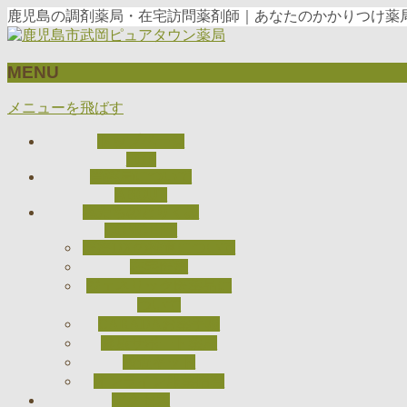
鹿児島の調剤薬局・在宅訪問薬剤師｜あなたのかかりつけ薬局
MENU
メニューを飛ばす
トップページ
TOP
当薬局について
ABOUT
私たちのとりくみ
CONCEPT
医療DXの推進について
在宅医療
ジェネリック医薬品に
ついて
CARADAお薬手帳
健康サポート薬局
検査キット
オンライン服薬指導
アクセス