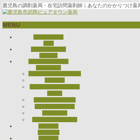
鹿児島の調剤薬局・在宅訪問薬剤師｜あなたのかかりつけ薬局
MENU
メ
トップページ
ニ
TOP
当薬局について
ュ
ABOUT
ー
私たちのとりくみ
を
CONCEPT
飛
医療DXの推進について
ば
在宅医療
す
ジェネリック医薬品に
ついて
CARADAお薬手帳
健康サポート薬局
検査キット
オンライン服薬指導
アクセス
ACCESS
採用情報