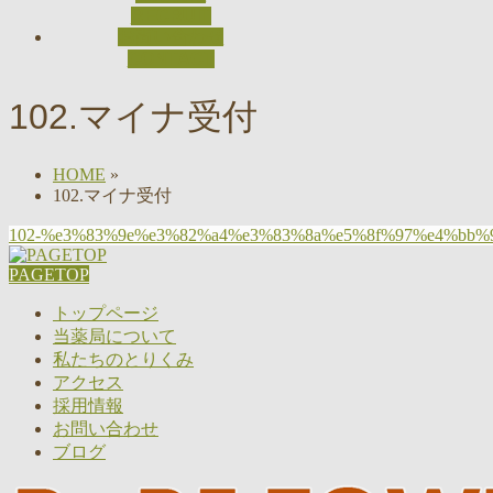
RECRUIT
お問い合わせ
CONTACT
102.マイナ受付
HOME
»
102.マイナ受付
102-%e3%83%9e%e3%82%a4%e3%83%8a%e5%8f%97%e4%bb%
PAGETOP
トップページ
当薬局について
私たちのとりくみ
アクセス
採用情報
お問い合わせ
ブログ