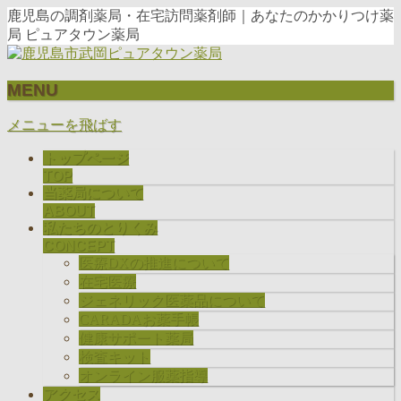
鹿児島の調剤薬局・在宅訪問薬剤師｜あなたのかかりつけ薬
局 ピュアタウン薬局
MENU
メニューを飛ばす
トップページ
TOP
当薬局について
ABOUT
私たちのとりくみ
CONCEPT
医療DXの推進について
在宅医療
ジェネリック医薬品について
CARADAお薬手帳
健康サポート薬局
検査キット
オンライン服薬指導
アクセス