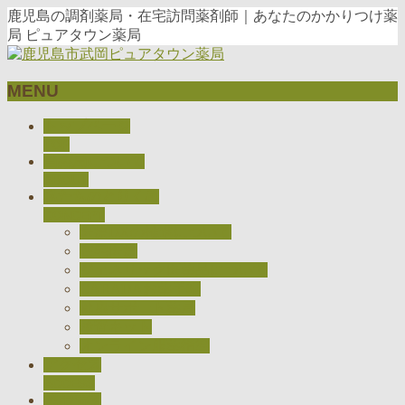
鹿児島の調剤薬局・在宅訪問薬剤師｜あなたのかかりつけ薬
局 ピュアタウン薬局
MENU
メ
トップページ
ニ
TOP
当薬局について
ュ
ABOUT
ー
私たちのとりくみ
を
CONCEPT
飛
医療DXの推進について
ば
在宅医療
す
ジェネリック医薬品について
CARADAお薬手帳
健康サポート薬局
検査キット
オンライン服薬指導
アクセス
ACCESS
採用情報