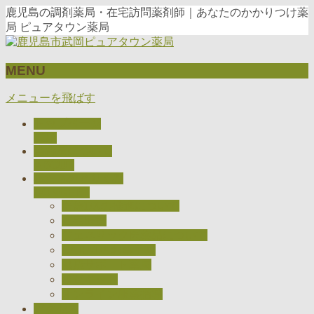
鹿児島の調剤薬局・在宅訪問薬剤師｜あなたのかかりつけ薬
局 ピュアタウン薬局
MENU
メニューを飛ばす
トップページ
TOP
当薬局について
ABOUT
私たちのとりくみ
CONCEPT
医療DXの推進について
在宅医療
ジェネリック医薬品について
CARADAお薬手帳
健康サポート薬局
検査キット
オンライン服薬指導
アクセス