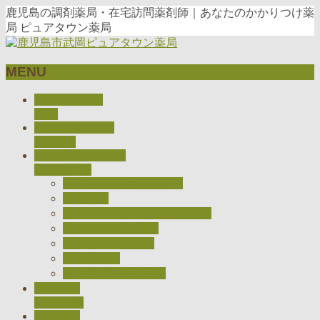
鹿児島の調剤薬局・在宅訪問薬剤師｜あなたのかかりつけ薬
局 ピュアタウン薬局
MENU
メ
トップページ
ニ
TOP
当薬局について
ュ
ABOUT
ー
私たちのとりくみ
を
CONCEPT
飛
医療DXの推進について
ば
在宅医療
す
ジェネリック医薬品について
CARADAお薬手帳
健康サポート薬局
検査キット
オンライン服薬指導
アクセス
ACCESS
採用情報