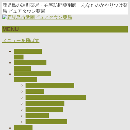
鹿児島の調剤薬局・在宅訪問薬剤師｜あなたのかかりつけ薬
局 ピュアタウン薬局
MENU
メニューを飛ばす
トップページ
TOP
当薬局について
ABOUT
私たちのとりくみ
CONCEPT
医療DXの推進について
在宅医療
ジェネリック医薬品について
CARADAお薬手帳
健康サポート薬局
検査キット
オンライン服薬指導
アクセス