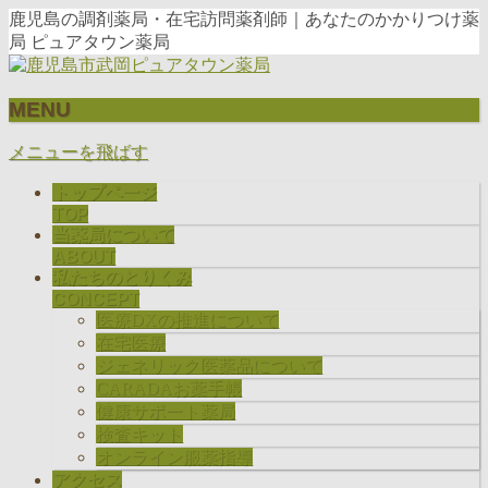
鹿児島の調剤薬局・在宅訪問薬剤師｜あなたのかかりつけ薬
局 ピュアタウン薬局
MENU
メニューを飛ばす
トップページ
TOP
当薬局について
ABOUT
私たちのとりくみ
CONCEPT
医療DXの推進について
在宅医療
ジェネリック医薬品について
CARADAお薬手帳
健康サポート薬局
検査キット
オンライン服薬指導
アクセス