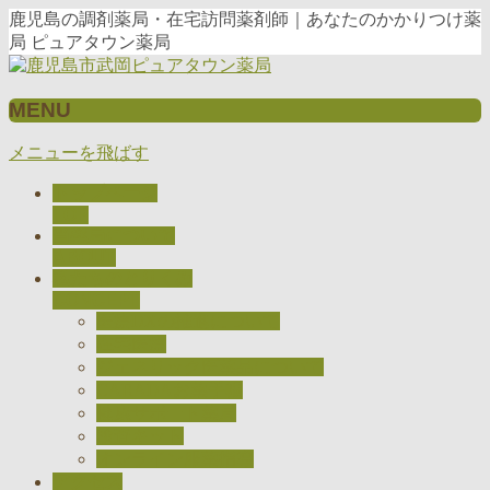
鹿児島の調剤薬局・在宅訪問薬剤師｜あなたのかかりつけ薬
局 ピュアタウン薬局
MENU
メニューを飛ばす
トップページ
TOP
当薬局について
ABOUT
私たちのとりくみ
CONCEPT
医療DXの推進について
在宅医療
ジェネリック医薬品について
CARADAお薬手帳
健康サポート薬局
検査キット
オンライン服薬指導
アクセス