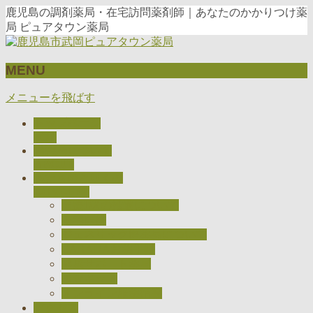
鹿児島の調剤薬局・在宅訪問薬剤師｜あなたのかかりつけ薬
局 ピュアタウン薬局
MENU
メニューを飛ばす
トップページ
TOP
当薬局について
ABOUT
私たちのとりくみ
CONCEPT
医療DXの推進について
在宅医療
ジェネリック医薬品について
CARADAお薬手帳
健康サポート薬局
検査キット
オンライン服薬指導
アクセス