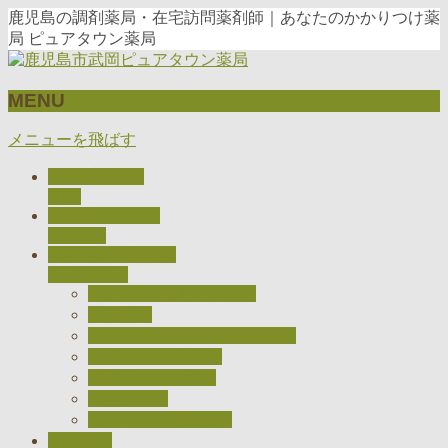
鹿児島の調剤薬局・在宅訪問薬剤師｜あなたのかかりつけ薬
局 ピュアタウン薬局
MENU
メニューを飛ばす
トップページ
TOP
当薬局について
ABOUT
私たちのとりくみ
CONCEPT
医療DXの推進について
在宅医療
ジェネリック医薬品について
CARADAお薬手帳
健康サポート薬局
検査キット
オンライン服薬指導
アクセス