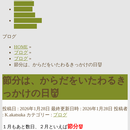
ACCESS
採用情報
RECRUIT
お問い合わせ
CONTACT
ブログ
HOME
»
ブログ
»
ブログ
»
節分は、からだをいたわるきっかけの日👹
節分は、からだをいたわるき
っかけの日👹
投稿日 : 2026年1月28日
最終更新日時 : 2026年1月28日
投稿者
:
K.akatsuka
カテゴリー :
ブログ
節分
１月もあと数日、２月といえば
👹