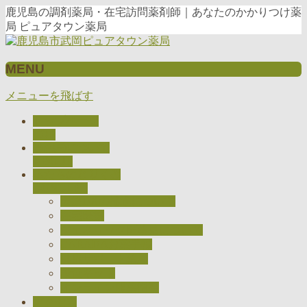
鹿児島の調剤薬局・在宅訪問薬剤師｜あなたのかかりつけ薬
局 ピュアタウン薬局
MENU
メニューを飛ばす
トップページ
TOP
当薬局について
ABOUT
私たちのとりくみ
CONCEPT
医療DXの推進について
在宅医療
ジェネリック医薬品について
CARADAお薬手帳
健康サポート薬局
検査キット
オンライン服薬指導
アクセス