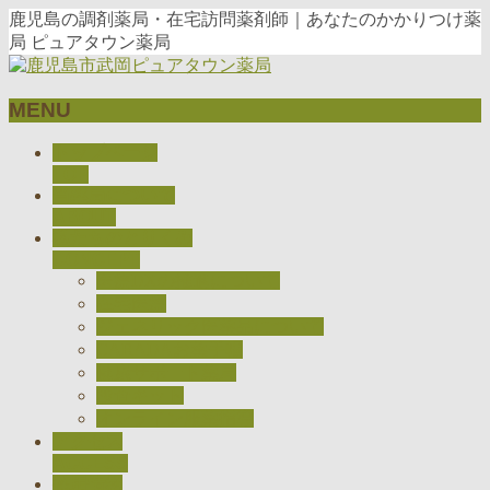
鹿児島の調剤薬局・在宅訪問薬剤師｜あなたのかかりつけ薬
局 ピュアタウン薬局
MENU
メ
トップページ
ニ
TOP
当薬局について
ュ
ABOUT
ー
私たちのとりくみ
を
CONCEPT
飛
医療DXの推進について
ば
在宅医療
す
ジェネリック医薬品について
CARADAお薬手帳
健康サポート薬局
検査キット
オンライン服薬指導
アクセス
ACCESS
採用情報