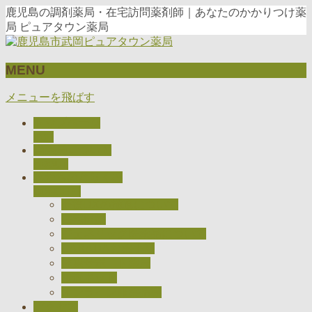
鹿児島の調剤薬局・在宅訪問薬剤師｜あなたのかかりつけ薬
局 ピュアタウン薬局
MENU
メニューを飛ばす
トップページ
TOP
当薬局について
ABOUT
私たちのとりくみ
CONCEPT
医療DXの推進について
在宅医療
ジェネリック医薬品について
CARADAお薬手帳
健康サポート薬局
検査キット
オンライン服薬指導
アクセス