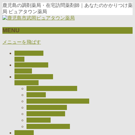
鹿児島の調剤薬局・在宅訪問薬剤師｜あなたのかかりつけ薬
局 ピュアタウン薬局
MENU
メニューを飛ばす
トップページ
TOP
当薬局について
ABOUT
私たちのとりくみ
CONCEPT
医療DXの推進について
在宅医療
ジェネリック医薬品について
CARADAお薬手帳
健康サポート薬局
検査キット
オンライン服薬指導
アクセス